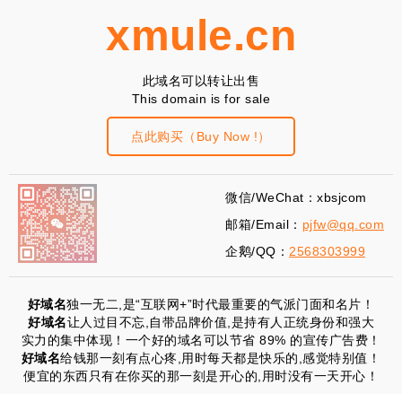
xmule.cn
此域名可以转让出售
This domain is for sale
点此购买（Buy Now !）
微信/WeChat：xbsjcom
邮箱/Email：
pjfw@qq.com
企鹅/QQ：
2568303999
好域名
独一无二,是“互联网+”时代最重要的气派门面和名片！
好域名
让人过目不忘,自带品牌价值,是持有人正统身份和强大
实力的集中体现！一个好的域名可以节省 89% 的宣传广告费！
好域名
给钱那一刻有点心疼,用时每天都是快乐的,感觉特别值！
便宜的东西只有在你买的那一刻是开心的,用时没有一天开心！